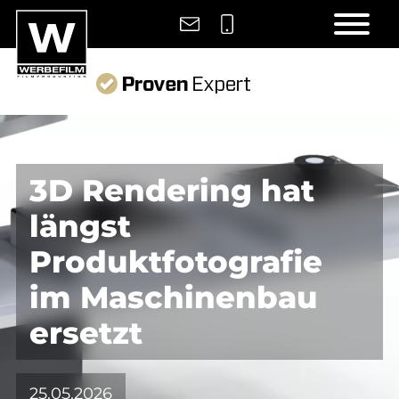
3D Rendering hat
längst
Produktfotografie
im Maschinenbau
ersetzt
25.05.2026