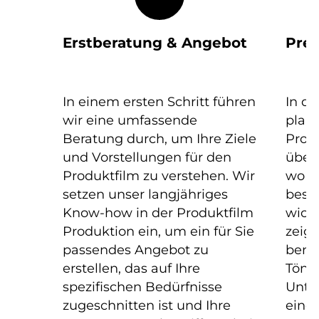
Erstberatung & Angebot
Pre
In einem ersten Schritt führen
In d
wir eine umfassende
plane
Beratung durch, um Ihre Ziele
Produ
und Vorstellungen für den
über
Produktfilm zu verstehen. Wir
wo s
setzen unser langjähriges
beste
Know-how in der Produktfilm
wicht
Produktion ein, um ein für Sie
zeig
passendes Angebot zu
benöt
erstellen, das auf Ihre
Töne
spezifischen Bedürfnisse
Unte
zugeschnitten ist und Ihre
einen