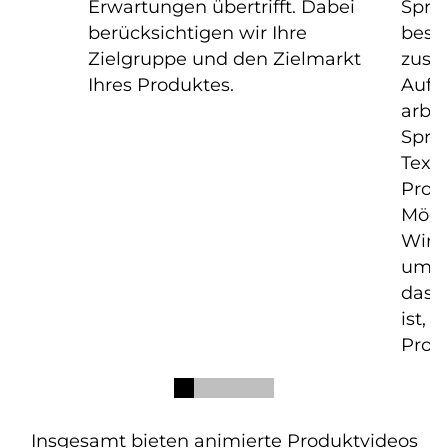
Erwartungen übertrifft. Dabei
Spre
berücksichtigen wir Ihre
besc
Zielgruppe und den Zielmarkt
zusät
Ihres Produktes.
Aufm
arbei
Spre
Text
Prod
Mögli
Wir b
umfas
dass 
ist, 
Prod
Insgesamt bieten animierte Produktvideos