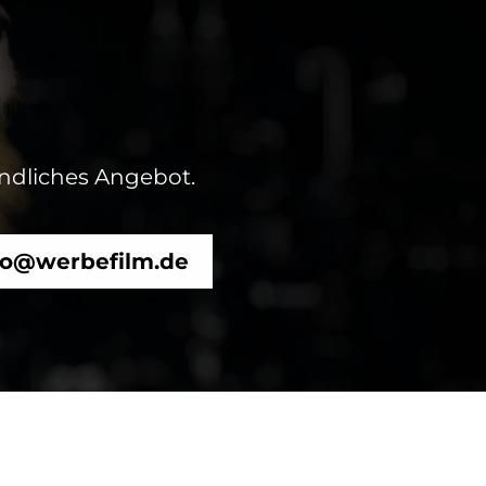
indliches Angebot.
fo@werbefilm.de