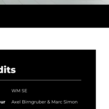
dits
WM SE
eur
Axel Birngruber & Marc Simon