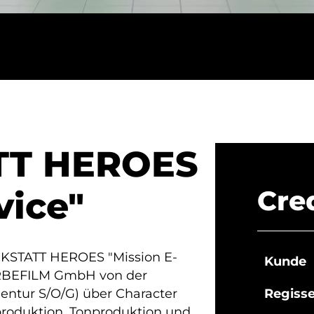
TT HEROES
vice"
Cre
RKSTATT HEROES "Mission E-
Kunde
WERBEFILM GmbH von der
entur S/O/G) über Character
Regiss
produktion, Tonproduktion und